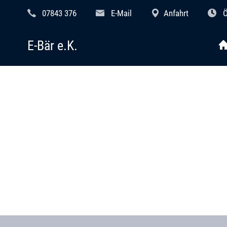
07843 376
E-Mail
Anfahrt
Ö
E-Bär e.K.